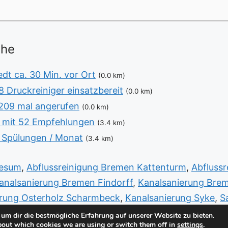
ähe
t ca. 30 Min. vor Ort
(0.0 km)
 Druckreiniger einsatzbereit
(0.0 km)
209 mal angerufen
(0.0 km)
 mit 52 Empfehlungen
(3.4 km)
 Spülungen / Monat
(3.4 km)
lesum
,
Abflussreinigung Bremen Kattenturm
,
Abfluss
analsanierung Bremen Findorff
,
Kanalsanierung Bre
erung Osterholz Scharmbeck
,
Kanalsanierung Syke
,
S
um dir die bestmögliche Erfahrung auf unserer Website zu bieten.
bout which cookies we are using or switch them off in
settings
.