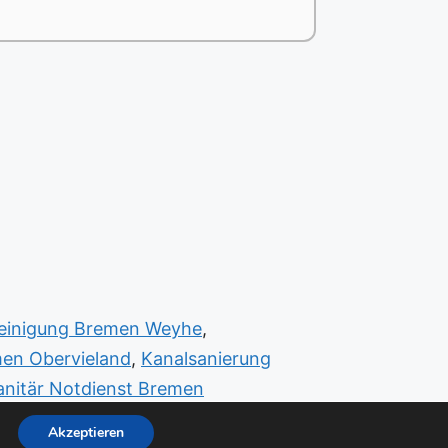
reinigung Bremen Weyhe
,
men Obervieland
,
Kanalsanierung
anitär Notdienst Bremen
Akzeptieren