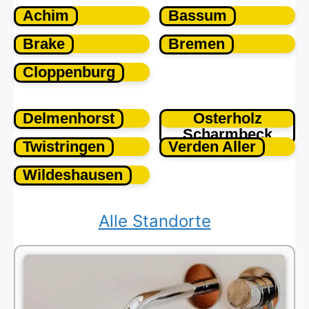
Achim
Bassum
Brake
Bremen
Cloppenburg
Delmenhorst
Osterholz
Scharmbeck
Twistringen
Verden Aller
Wildeshausen
Alle Standorte