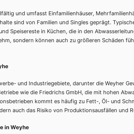
lfältig und umfasst Einfamilienhäuser, Mehrfamilienh
alte sind von Familien und Singles geprägt. Typisc
nd Speisereste in Küchen, die in den Abwasserleitu
ehm, sondern können auch zu größeren Schäden führe
yhe
erbe- und Industriegebiete, darunter die Weyher Ge
h Betriebe wie die Friedrichs GmbH, die mit hohen Ab
ionsbetrieben kommt es häufig zu Fett-, Öl- und Sch
dern auch das Risiko von Produktionsausfällen und 
be in Weyhe