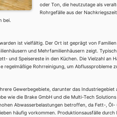
oder Ton, die heutzutage als veral
Rohrgefälle aus der Nachkriegszei
 bei.
rden ist vielfältig. Der Ort ist geprägt von Famil
milienhäusern und Mehrfamilienhäusern zeigt. Typisc
t- und Speisereste in den Küchen. Die Vielzahl an Ha
ne regelmäßige Rohrreinigung, um Abflussprobleme z
rere Gewerbegebiete, darunter das Industriegebiet 
iebe wie die Brake GmbH und die Multi-Tech Solution
hohen Abwasserbelastungen betroffen, da Fett-, Öl
ieben häufig vorkommen. Produktionsausfälle durch