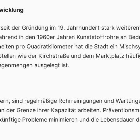
twicklung
h seit der Gründung im 19. Jahrhundert stark weitere
hrend in den 1960er Jahren Kunststoffrohre an Bed
iten pro Quadratkilometer hat die Stadt ein Mischsy
 Stellen wie der Kirchstraße und dem Marktplatz häuf
Regenmengen ausgelegt ist.
sern, sind regelmäßige Rohrreinigungen und Wartunge
t an der Grenze ihrer Kapazität arbeiten. Prävention
künftige Probleme minimieren und die Lebensdauer de