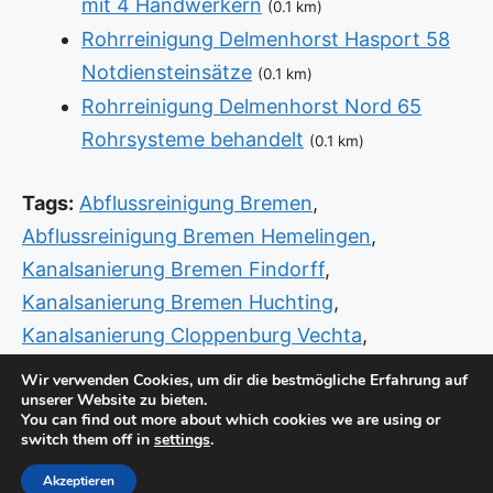
mit 4 Handwerkern
(0.1 km)
Rohrreinigung Delmenhorst Hasport 58
Notdiensteinsätze
(0.1 km)
Rohrreinigung Delmenhorst Nord 65
Rohrsysteme behandelt
(0.1 km)
Tags:
Abflussreinigung Bremen
,
Abflussreinigung Bremen Hemelingen
,
Kanalsanierung Bremen Findorff
,
Kanalsanierung Bremen Huchting
,
Kanalsanierung Cloppenburg Vechta
,
Rohrreinigung Achim
,
Rohrreinigung Brake
Wir verwenden Cookies, um dir die bestmögliche Erfahrung auf
unserer Website zu bieten.
Unterweser Westerstede
,
Sanitär Delmenhorst
You can find out more about which cookies we are using or
Oberschönhausen
,
Sanitär Notdienst Bremen
switch them off in
settings
.
Huchting
,
Sanitär Notdienst Delmenhorst West
Akzeptieren