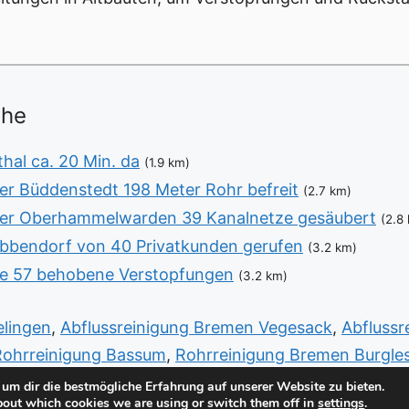
ähe
al ca. 20 Min. da
(1.9 km)
er Büddenstedt 198 Meter Rohr befreit
(2.7 km)
ser Oberhammelwarden 39 Kanalnetze gesäubert
(2.8
bbendorf von 40 Privatkunden gerufen
(3.2 km)
de 57 behobene Verstopfungen
(3.2 km)
elingen
,
Abflussreinigung Bremen Vegesack
,
Abflussr
Rohrreinigung Bassum
,
Rohrreinigung Bremen Burgl
Huchting
,
Sanitär Bremen Ohlenhof
um dir die bestmögliche Erfahrung auf unserer Website zu bieten.
bout which cookies we are using or switch them off in
settings
.