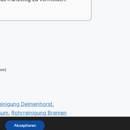
 km)
einigung Delmenhorst
,
esum
,
Rohrreinigung Bremen
Akzeptieren