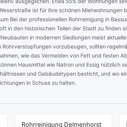
m relativ ausgeglichen. Etwa 55% der Wohnungen si
serstraße ist für ihre schönen Mietwohnungen bek
ssum Bei der professionellen Rohrreinigung in Bass
ft in den historischen Teilen der Stadt zu finden 
Neubauten in modernen Siedlungen meist aktuelle 
ohrverstopfungen vorzubeugen, sollten regelmäß
ahmen, wie das Vermeiden von Fett und festen Abf
können Hausmittel wie Natron und Essig nützlich se
rhältnissen und Gebäudetypen besticht, und wo ein
richtungen in Schuss zu halten.
Rohrreinigung Delmenhorst