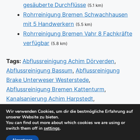
gesäuberte Durchflüsse
(5.1 km)
Rohrreinigung Bremen Schwachhausen
mit 5 Handwerkern
(5.5 km)
Rohrreinigung Bremen Vahr 8 Fachkräfte
verfügbar
(5.8 km)
Tags:
Abflussreinigung Achim Dörverden
,
Abflussreinigung Bassum
,
Abflussreinigung
Brake Unterweser Westerstede
,
Abflussreinigung Bremen Kattenturm
,
Kanalsanierung Achim Harpstedt
,
Kanalsanierung Bremen Ohlenhof
,
Wir verwenden Cookies, um dir die bestmögliche Erfahrung auf
unserer Website zu bieten.
Rohrreinigung Achim Dörverden
,
Sanitär
You can find out more about which cookies we are using or
Bremen Altstadt
,
Sanitär Syke
,
Sanitär Syke
switch them off in
settings
.
Weyhe