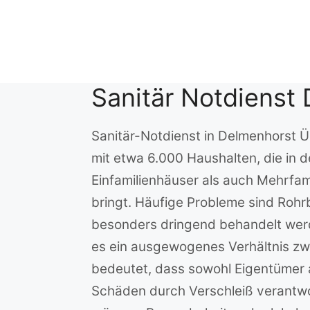
Zum
Inhalt
springen
Sanitär Notdienst
Sanitär-Notdienst in Delmenhorst Ü
mit etwa 6.000 Haushalten, die in 
Einfamilienhäuser als auch Mehrfami
bringt. Häufige Probleme sind Rohrb
besonders dringend behandelt wer
es ein ausgewogenes Verhältnis z
bedeutet, dass sowohl Eigentümer al
Schäden durch Verschleiß verantwo