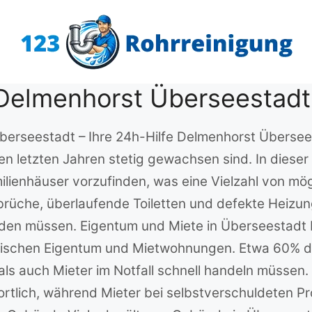
 Delmenhorst Überseestadt
berseestadt – Ihre 24h-Hilfe Delmenhorst Überseest
den letzten Jahren stetig gewachsen sind. In dies
lienhäuser vorzufinden, was eine Vielzahl von mögl
rüche, überlaufende Toiletten und defekte Heizung
den müssen. Eigentum und Miete in Überseestadt 
wischen Eigentum und Mietwohnungen. Etwa 60% d
s auch Mieter im Notfall schnell handeln müssen. I
rtlich, während Mieter bei selbstverschuldeten P