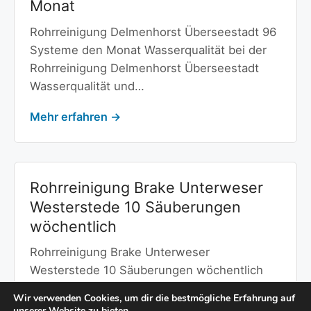
Monat
Rohrreinigung Delmenhorst Überseestadt 96
Systeme den Monat Wasserqualität bei der
Rohrreinigung Delmenhorst Überseestadt
Wasserqualität und…
Mehr erfahren →
Rohrreinigung Brake Unterweser
Westerstede 10 Säuberungen
wöchentlich
Rohrreinigung Brake Unterweser
Westerstede 10 Säuberungen wöchentlich
Wasserqualität bei der Rohrreinigung Brake
Wir verwenden Cookies, um dir die bestmögliche Erfahrung auf
Unterweser Westerstede Wasserqualität…
unserer Website zu bieten.