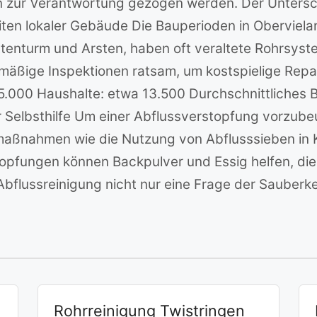
 zur Verantwortung gezogen werden. Der Unterschi
en lokaler Gebäude Die Bauperioden in Obervieland
tenturm und Arsten, haben oft veraltete Rohrsystem
lmäßige Inspektionen ratsam, um kostspielige Repa
5.000 Haushalte: etwa 13.500 Durchschnittliches B
elbsthilfe Um einer Abflussverstopfung vorzubeu
aßnahmen wie die Nutzung von Abflusssieben in K
opfungen können Backpulver und Essig helfen, die 
 Abflussreinigung nicht nur eine Frage der Sauberk
Rohrreinigung Twistringen