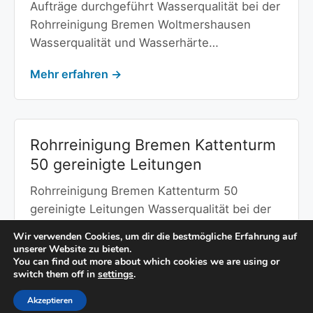
Aufträge durchgeführt Wasserqualität bei der
Rohrreinigung Bremen Woltmershausen
Wasserqualität und Wasserhärte…
Mehr erfahren →
Rohrreinigung Bremen Kattenturm
50 gereinigte Leitungen
Rohrreinigung Bremen Kattenturm 50
gereinigte Leitungen Wasserqualität bei der
Rohrreinigung Bremen Kattenturm
Wir verwenden Cookies, um dir die bestmögliche Erfahrung auf
Wasserqualität und Wasserhärte…
unserer Website zu bieten.
You can find out more about which cookies we are using or
switch them off in
settings
.
Mehr erfahren →
Akzeptieren
© Copyright 2026 -
Standorte
-
Impressum / Datenschutz