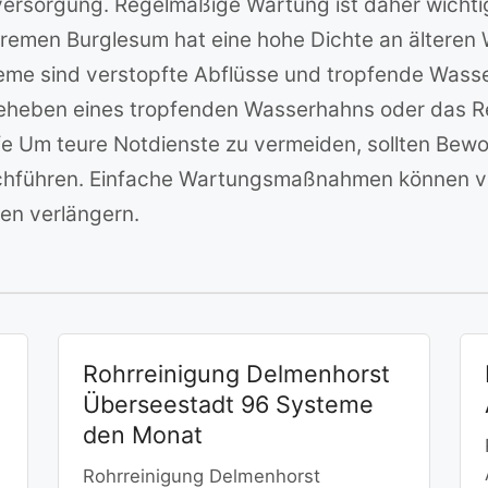
ersorgung. Regelmäßige Wartung ist daher wichti
Bremen Burglesum hat eine hohe Dichte an ältere
bleme sind verstopfte Abflüsse und tropfende Was
Beheben eines tropfenden Wasserhahns oder das Re
 Um teure Notdienste zu vermeiden, sollten Bewo
rchführen. Einfache Wartungsmaßnahmen können vi
nen verlängern.
Rohrreinigung Delmenhorst
Überseestadt 96 Systeme
den Monat
Rohrreinigung Delmenhorst