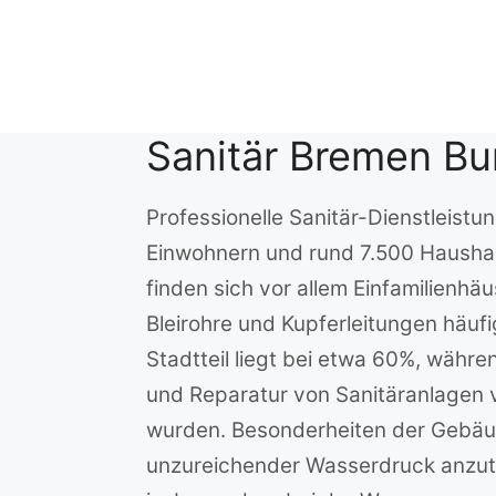
Zum
Inhalt
springen
Sanitär Bremen B
Professionelle Sanitär-Dienstleistu
Einwohnern und rund 7.500 Haushalt
finden sich vor allem Einfamilienhä
Bleirohre und Kupferleitungen häuf
Stadtteil liegt bei etwa 60%, währ
und Reparatur von Sanitäranlagen v
wurden. Besonderheiten der Gebäud
unzureichender Wasserdruck anzutr