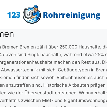
emen
n Bremen Bremen zählt über 250.000 Haushalte, di
% davon sind Singlehaushalte, während etwa 25% d
generationenhaushalte machen den Rest aus. Diese
 Abwassertechnik mit sich. Gebäudetypen in Bremen
remen finden sich sowohl Reihenhäuser als auch W
gen anzutreffen sind. Historische Altbauten präge
ten wie der Überseestadt entstehen. Wohnverhältn
Verhältnis zwischen Miet- und Eigentumswohnun