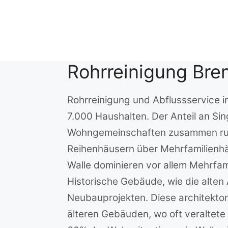
Zum
Inhalt
springen
Rohrreinigung Bre
Rohrreinigung und Abflussservice in
7.000 Haushalten. Der Anteil an Si
Wohngemeinschaften zusammen rund 
Reihenhäusern über Mehrfamilienhäu
Walle dominieren vor allem Mehrfa
Historische Gebäude, wie die alten
Neubauprojekten. Diese architektoni
älteren Gebäuden, wo oft veraltet